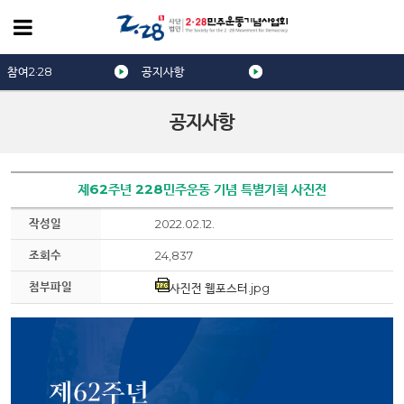
참여2·28
공지사항
공지사항
제62주년 228민주운동 기념 특별기획 사진전
작성일
2022.02.12.
조회수
24,837
첨부파일
사진전 웹포스터.jpg