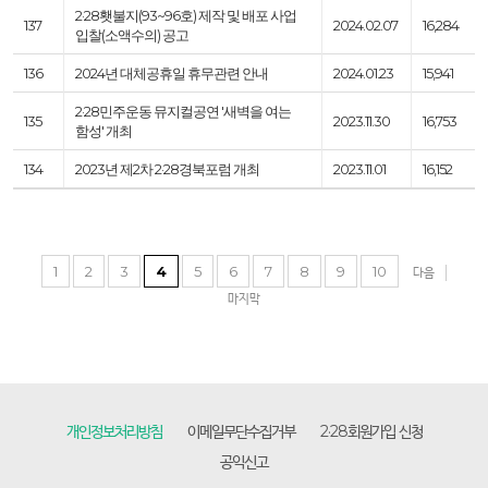
2·28횃불지(93~96호) 제작 및 배포 사업
137
2024.02.07
16,284
입찰(소액수의) 공고
136
2024년 대체공휴일 휴무관련 안내
2024.01.23
15,941
2·28민주운동 뮤지컬공연 '새벽을 여는
135
2023.11.30
16,753
함성' 개최
134
2023년 제2차 2·28경북포럼 개최
2023.11.01
16,152
1
2
3
4
5
6
7
8
9
10
다음
마지막
개인정보처리방침
이메일무단수집거부
2·28회원가입 신청
공익신고