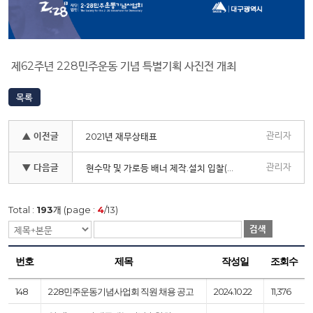
제62주년 228민주운동 기념 특별기획 사진전 개최
목록
관리자
▲ 이전글
2021년 재무상태표
관리자
▼ 다음글
현수막 및 가로등 배너 제작.설치 입찰(소액수의)공고
Total :
193
개 (page :
4
/13)
검색
번호
제목
작성일
조회수
148
2·28민주운동기념사업회 직원 채용 공고
2024.10.22
11,376