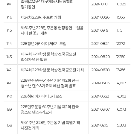
알림)2024년 대구재능시낭송협회
147
2024.10.10
10,925
정기공연
146
제24차 2.28민주포럼 개최
2024.09.26
11,956
제64주년 2·28민주운동 헌정공연 「얼음
145
2024.09.19
11,115
사이 핀 꽃」 개최
144
2·28청년아카데미 제6기 모집
2024.08.24
12,272
제24회 2·28학생 문학상 전국공모전
143
2024.08.20
12,250
입상자 명단 발표
142
제24회 2·28학생 문학상 전국공모전 개최
2024.06.28
17,456
2·28민주운동 64주년 기념 제2회 전국
141
2024.05.03
14,603
청소년 댄스&가요제 예선 결과 발표
140
2·28청년아카데미 5기 모집
2024.03.22
14,902
2·28민주운동 64주년 기념 제2회 전국
139
2024.03.07
16,073
청소년 댄스&가요제
제64주년 2·28민주운동 기념 특별기획
138
2024.02.15
15,893
사진전 개최