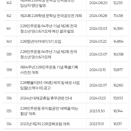
제24회 2·28학생 문학상 전국공모전
143
2024.08.20
12,235
입상자 명단 발표
142
제24회 2·28학생 문학상 전국공모전 개최
2024.06.28
17,438
2·28민주운동 64주년 기념 제2회 전국
141
2024.05.03
14,590
청소년 댄스&가요제 예선 결과 발표
140
2·28청년아카데미 5기 모집
2024.03.22
14,894
2·28민주운동 64주년 기념 제2회 전국
139
2024.03.07
16,058
청소년 댄스&가요제
제64주년 2·28민주운동 기념 특별기획
138
2024.02.15
15,877
사진전 개최
2·28횃불지(93~96호) 제작 및 배포 사업
137
2024.02.07
16,260
입찰(소액수의) 공고
136
2024년 대체공휴일 휴무관련 안내
2024.01.23
15,933
2·28민주운동 뮤지컬공연 '새벽을 여는
135
2023.11.30
16,744
함성' 개최
134
2023년 제2차 2·28경북포럼 개최
2023.11.01
16,137