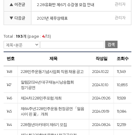
관리자
▲ 이전글
2.28유화반 제6기 수강생 모집 안내
관리자
▼ 다음글
2021년 재무상태표
Total :
193
개 (page :
4
/13)
검색
번호
제목
작성일
조회수
148
2·28민주운동기념사업회 직원 채용 공고
2024.10.22
11,349
알림)2024년 대구재능시낭송협회
147
2024.10.10
10,893
정기공연
146
제24차 2.28민주포럼 개최
2024.09.26
11,928
제64주년 2·28민주운동 헌정공연 「얼음
145
2024.09.19
11,084
사이 핀 꽃」 개최
144
2·28청년아카데미 제6기 모집
2024.08.24
12,259