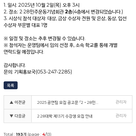
1. 일시: 2025년 10월 2일(목) 오후 3시
2. 장소: 2·28민주운동기념회관
2층
(4층에서 변경되었습니다.)
3. 시상식 참석 대상자: 대상, 금상 수상자 전원 및 은상, 동상, 입선
수상자 부문별 대표 1명
※ 일정 및 장소는 추후 변경될 수 있습니다.
※ 참석자는 운영팀에서 임의 선정 후, 소속 학교를 통해 개별
연락드릴 예정입니다.
감사합니다.
문의: 기획홍보국(053-247-2285)
목록
관리자
▲ 이전글
2025 공연팀 모집 공고문 『2‧28민주운동 65주년 기념 버스킹』
관리자
▼ 다음글
2·28대학 제13기 수강생 모집 안내
Total :
193
개 (page :
4
/13)