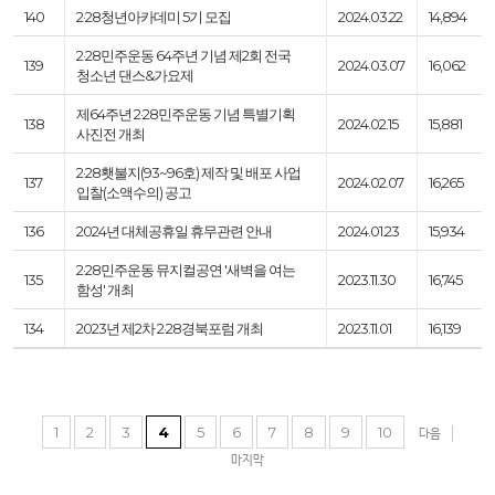
140
2·28청년아카데미 5기 모집
2024.03.22
14,894
2·28민주운동 64주년 기념 제2회 전국
139
2024.03.07
16,062
청소년 댄스&가요제
제64주년 2·28민주운동 기념 특별기획
138
2024.02.15
15,881
사진전 개최
2·28횃불지(93~96호) 제작 및 배포 사업
137
2024.02.07
16,265
입찰(소액수의) 공고
136
2024년 대체공휴일 휴무관련 안내
2024.01.23
15,934
2·28민주운동 뮤지컬공연 '새벽을 여는
135
2023.11.30
16,745
함성' 개최
134
2023년 제2차 2·28경북포럼 개최
2023.11.01
16,139
1
2
3
4
5
6
7
8
9
10
다음
마지막