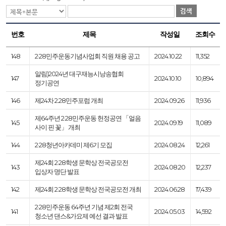
검색
번호
제목
작성일
조회수
148
2·28민주운동기념사업회 직원 채용 공고
2024.10.22
11,352
알림)2024년 대구재능시낭송협회
147
2024.10.10
10,894
정기공연
146
제24차 2.28민주포럼 개최
2024.09.26
11,936
제64주년 2·28민주운동 헌정공연 「얼음
145
2024.09.19
11,089
사이 핀 꽃」 개최
144
2·28청년아카데미 제6기 모집
2024.08.24
12,261
제24회 2·28학생 문학상 전국공모전
143
2024.08.20
12,237
입상자 명단 발표
142
제24회 2·28학생 문학상 전국공모전 개최
2024.06.28
17,439
2·28민주운동 64주년 기념 제2회 전국
141
2024.05.03
14,592
청소년 댄스&가요제 예선 결과 발표