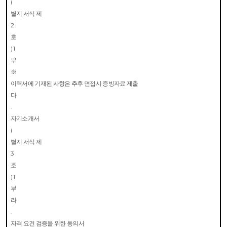
(
별지 서식 제
2
호
) 1
부
※
이력서에 기재된 사항은 추후 면접시 증빙자료 제출
다
.
자기소개서
(
별지 서식 제
3
호
) 1
부
라
.
자격 요건 검증을 위한 동의서