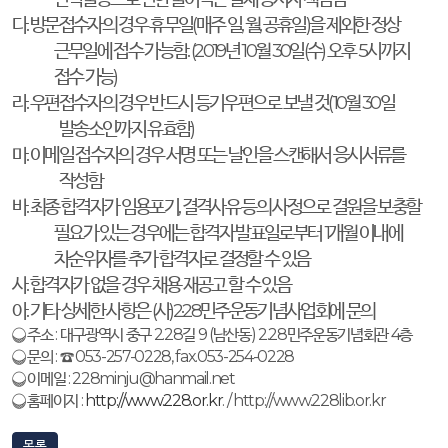
다
.
방문접수자의 경우 휴무일
(
매주 일
,
월
,
공휴일
)
을 제외한 정상
근무일에 접수 가능함
. (2019
년
10
월
30
일
(
수
)
오후
5
시까지
접수 가능
)
라
.
우편접수자의 경우 반드시 등기우편으로 보낼 것
(10
월
30
일
발송소인까지 유효함
)
마
.
이메일 접수자의 경우 서명 또는 날인을 스캔해서 응시서류를
작성함
바
.
최종 합격자가 임용포기
,
결격사유 등의 사정으로 결원을 보충할
필요가 있는 경우에는 합격자 발표일로부터
1
개월 이내에
차순위자를 추가 합격자로 결정할 수 있음
사
.
합격자가 없을 경우 채용 재공고 할 수 있음
아
.
기타 상세한 사항은
(
사
)2·28
민주운동기념사업회에 문의
❍
주소
:
대구광역시 중구
2.28
길
9 (
남산동
) 2.28
민주운동기념회관
4
층
❍
문의
:
☎
053-257-0228, fax.053-254-0228
❍
이메일
: 228minju@hanmail.net
❍
홈페이지
:
http://www.228.or.kr
. / http://www.228lib.or.kr
목록