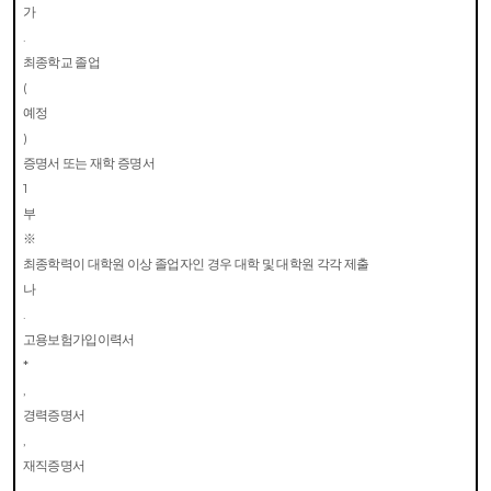
가
.
최종학교 졸업
(
예정
)
증명서 또는 재학 증명서
1
부
※
최종학력이 대학원 이상 졸업자인 경우 대학 및 대학원 각각 제출
나
.
고용보험가입이력서
*
,
경력증명서
,
재직증명서
,