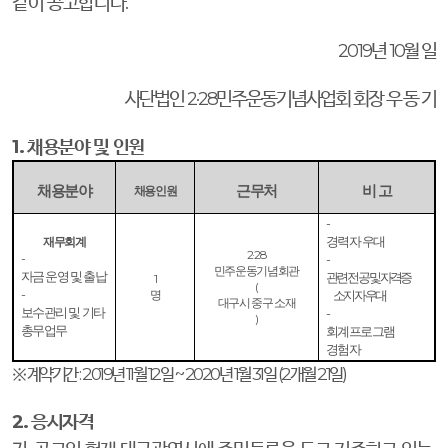
같이 공고합니다
.
2019
년
10
월 일
사단법인
2·28
민주운동기념사업회 회장 우 동 기
1.
채용분야 및 인원
채용분야
근무처
비 고
채용인원
-
재무회계
경력자 우대
2·28
-
-
민주운동기념회관
자금 운영 및 출납
관련 전공 및 자격증
1
(
-
명
소지자 우대
대구시 중구 소재
보수관리 및 기타
-
)
총무업무
회계프로그램
경험자
※
계약기간
: 2019
년
11
월
12
일
~ 2020
년
1
월
31
일
(2
개월
21
일
)
2.
응시자격