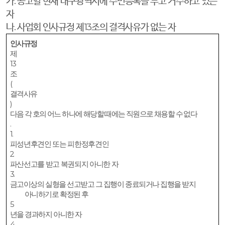
가
.
공고일 현재 대구광역시에 주민등록을 두고 거주하고 있는
자
나
.
사업회 인사규정 제
13
조의 결격사유가 없는 자
인사규정
제
13
조
(
결격사유
)
다음 각 호의 어느 하나에 해당할 때에는 직원으로 채용할 수 없다
.
1.
피성년후견인 또는 피한정후견인
2.
파산선고를 받고 복권되지 아니한 자
3.
금고이상의 실형을 선고받고 그 집행이 종료되거나 집행을 받지
아니하기로 확정된 후
5
년을 경과하지 아니한 자
4.