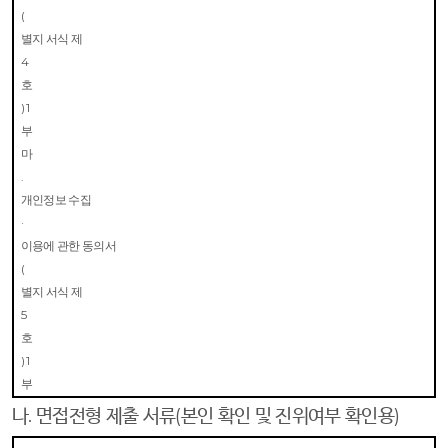
(
별지 서식 제
4
호
) 1
부
마
.
개인정보 수집
·
이용에 관한 동의서
(
별지 서식 제
5
호
) 1
부
나
.
면접전형 제출 서류
(
본인 확인 및 진위여부 확인용
)