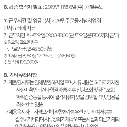
6.
최종 합격자 발표
: 2019
년
11
월
6
일
(
수
),
개별통보
7.
근무시간 및 임금
: (
사
)2·28
민주운동기념사업회
인사규정에 따름
가
.
근무시간
:
화
~
토요일
09:00~18:00 (
단
,
토요일은
17:00
까지 근무
)
※
일요일
,
월요일 휴무
나
.
근로임금
: 1,845,150
원
/
월
※
최저시급
8,350
원
* 209
시간
= 1,745,150
원
※
월 식비
100,000
원
8.
기타 주의사항
가
.
제출된 서류는 일체 반환하지 않으며
,
서류내용을 허위로 기재한
사실이 확인되거나 합격자 통지 후 신원조회 및 경력조회
,
학위검증 등을 통하여 결격사유가 있을 경우 합격 및 임용을
취소 할 수 있음
나
.
채용 응시자는 자격요건이 적합한가를 우선 판단하여 서류를
접수하기 바라며
,
서류상의 기재착오 또는 사실과 다른 기재와
연락불능으로 인한 불이익은 일체 응시자 책임임