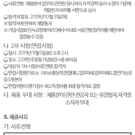
❍
서류전형
:
채용분야 업무와 관련된 응시자의 자격
·
경력 등이 소정의 기준에
적합한지 여부를 서면으로 심사
❍
합격자 발표
: 2019
년
10
월
31
일
(
목
)
※
합격자에 한하여 개별통지
※
기념사업회 인사규정에 따라
5
배수 이내로 서류전형 합격자를 제한하여
결정할 수 있음
나
. 2
차 시험
(
면접시험
)
❍
일시
: 2019
년
11
월
5
일
(
화
)
오후
2
시
❍
장소
: 2·28
민주운동기념회관
4
층 회의실
❍
대상자
: 1
차 시험
(
서류전형
)
합격자
❍
면접시험평가요소
:
의사소통능력
,
면접태도
,
업무자세
,
업무이해도
,
발전가능성
등
5
개 분야
❍
면접위원의 평가점수 최고득점자를 최종 합격자로 결정
다
.
채용 우대 사항
:
채용분야 관련 전공자 또는 유경험자
,
자격증
소지자 우대
5.
제출서류
가
.
서류전형