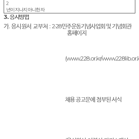
2
년이 지나지 아니한 자
3.
응시방법
가
.
응시원서 교부처
:
2·28
민주운동기념사업회 및 기념회관
홈페이지
(www.228.or.kr/www.228lib.or.k
채용 공고문에 첨부된 서식