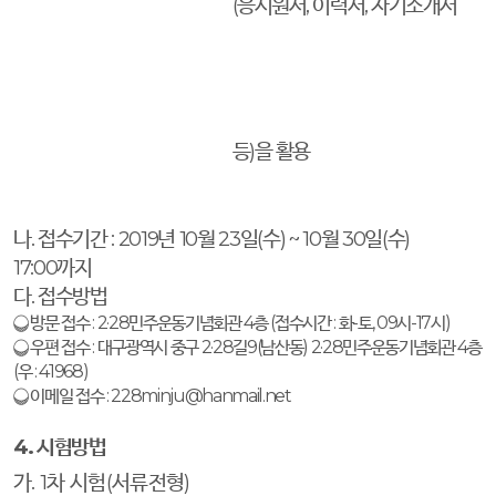
(
응시원서
,
이력서
,
자기소개서
등
)
을 활용
나
.
접수기간
: 2019
년
10
월
23
일
(
수
) ~ 10
월
30
일
(
수
)
17:00
까지
다
.
접수방법
❍
방문 접수
: 2·28
민주운동기념회관
4
층
(
접수시간
:
화
-
토
, 09
시
-17
시
)
❍
우편 접수
:
대구광역시 중구
2·28
길
9(
남산동
) 2·28
민주운동기념회관
4
층
(
우
: 41968)
❍
이메일 접수
: 228minju@hanmail.net
4.
시험방법
가
. 1
차 시험
(
서류전형
)