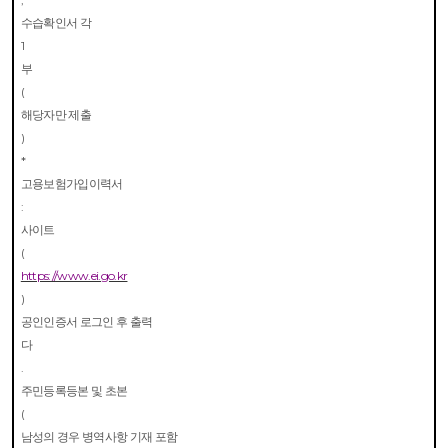
수습확인서 각
1
부
(
해당자만 제출
)
*
고용보험가입이력서
:
사이트
(
https://www.ei.go.kr
)
공인인증서 로그인 후 출력
다
.
주민등록등본 및 초본
(
남성의 경우 병역사항 기재 포함