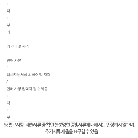
)
각
1
부
라
.
외국어 및 자격
·
면허 사본
(
입사지원서상 외국어 및 자격
/
면허 사항 입력자 필수 제출
)
각
1
부
※
참고사항
:
제출서류 중 확인 불분명한 증빙서류에 대해서는 인정하지 않으며
,
추가서류 제출을 요구할 수 있음