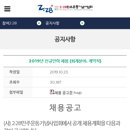
참여2·28
공지사항
공지사항
2019년 신규인력 채용 (회계분야, 계약직)
작성일
2019.10.23.
조회수
30,167
첨부파일
채용 공고문.hwp
채 용 공 고
(
사
) 2·28
민주운동기념사업회에서 공개 채용계획을 다음과