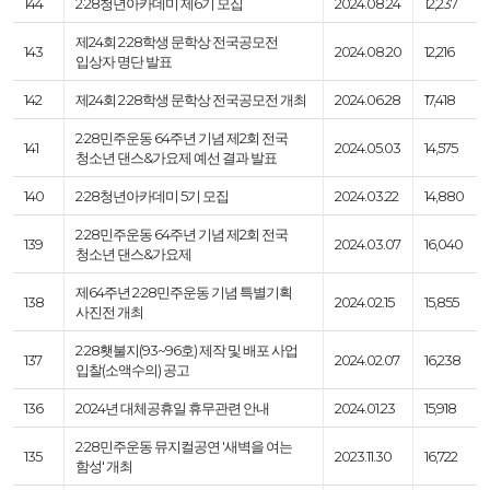
144
2·28청년아카데미 제6기 모집
2024.08.24
12,237
제24회 2·28학생 문학상 전국공모전
143
2024.08.20
12,216
입상자 명단 발표
142
제24회 2·28학생 문학상 전국공모전 개최
2024.06.28
17,418
2·28민주운동 64주년 기념 제2회 전국
141
2024.05.03
14,575
청소년 댄스&가요제 예선 결과 발표
140
2·28청년아카데미 5기 모집
2024.03.22
14,880
2·28민주운동 64주년 기념 제2회 전국
139
2024.03.07
16,040
청소년 댄스&가요제
제64주년 2·28민주운동 기념 특별기획
138
2024.02.15
15,855
사진전 개최
2·28횃불지(93~96호) 제작 및 배포 사업
137
2024.02.07
16,238
입찰(소액수의) 공고
136
2024년 대체공휴일 휴무관련 안내
2024.01.23
15,918
2·28민주운동 뮤지컬공연 '새벽을 여는
135
2023.11.30
16,722
함성' 개최