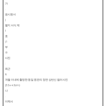
가
.
응시원서
(
별지 서식 제
1
호
) 1
부
※
사진
:
최근
6
개월 이내에 촬영한 동일 원판의 정면 상반신 컬러사진
(3.5 x 4.5cm)
나
.
이력서