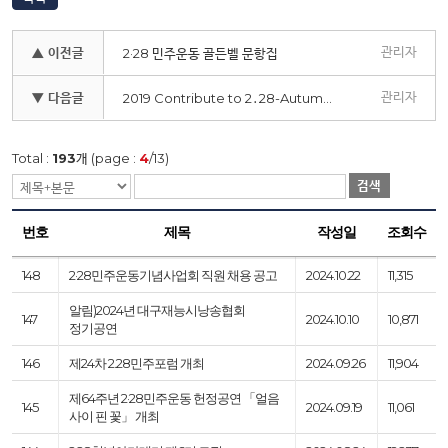
관리자
▲ 이전글
2·28 민주운동 골든벨 문항집
관리자
▼ 다음글
2019 Contribute to 2․28-Autumn안내
Total :
193
개 (page :
4
/13)
검색
번호
제목
작성일
조회수
148
2·28민주운동기념사업회 직원 채용 공고
2024.10.22
11,315
알림)2024년 대구재능시낭송협회
147
2024.10.10
10,871
정기공연
146
제24차 2.28민주포럼 개최
2024.09.26
11,904
제64주년 2·28민주운동 헌정공연 「얼음
145
2024.09.19
11,061
사이 핀 꽃」 개최