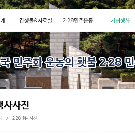
소개
간행물&자료실
2·28민주운동
기념행사
국 민주화 운동의 횃불 2·28 
 행사사진
사
2·28 행사사진