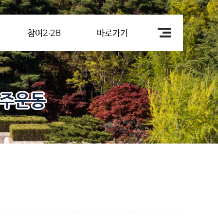
참여2·28
바로가기
민주운동