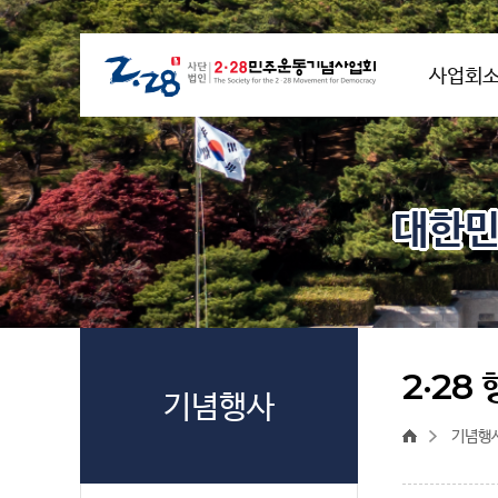
사업회
대한민
2·28
기념행사
기념행