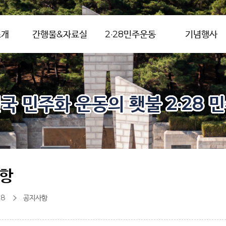
소개
간행물&자료실
2·28민주운동
기념행사
국 민주화 운동의 횃불 2·28 
항
28
공지사항