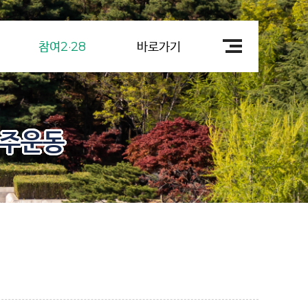
참여2·28
바로가기
민주운동