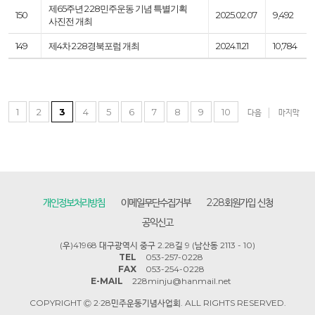
제65주년 2·28민주운동 기념 특별기획
150
2025.02.07
9,492
사진전 개최
149
제4차 2·28경북포럼 개최
2024.11.21
10,784
1
2
3
4
5
6
7
8
9
10
다음
마지막
개인정보처리방침
이메일무단수집거부
2·28회원가입 신청
공익신고
(우)41968 대구광역시 중구 2.28길 9 (남산동 2113 - 10)
TEL
053-257-0228
FAX
053-254-0228
E-MAIL
228minju@hanmail.net
COPYRIGHT Ⓒ 2·28민주운동기념사업회. ALL RIGHTS RESERVED.