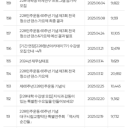
2·28 대학생 하계연수 프로그램 참가자
159
2025.06.04
9,822
모집
2·28민주운동 65주년 기념 제3회 전국
158
2025.05.08
9,551
청소년 댄스·가요제 최종 결과
2·28민주운동 65주년 기념 제3회 전국
157
2025.04.24
10,105
청소년 댄스&가요제 예선 결과 발표
[기간 연장] 2·28청년아카데미 7기 수강생
156
2025.03.21
12,478
모집 안내 ~4/11
155
2024년 재무상태표
2025.03.14
11,629
2·28민주운동 65주년 기념 제3회 전국
154
2025.03.12
20,692
청소년 댄스·가요제
153
제65주년 2·28민주운동 기념식
2025.02.25
10,445
[2·28대학 수강생 모집] 지식과 감동이
152
2025.02.20
9,362
있는 특별한 수요일을 만들어보세요!
2·28민주운동 65주년 기념
151
대구시립교향악단 특별연주회 「역사적
2025.02.19
9,732
순간들」