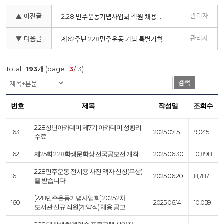
관리자
▲ 이전글
2.28.민주운동기념사업회 직원 채용 공고
관리자
▼ 다음글
제62주년 228민주운동 기념 특별기획 사진전
Total :
193
개 (page :
3
/13)
검색
번호
제목
작성일
조회수
2·28청년아카데미 제7기 아카데미 성황리
163
2025.07.15
9,045
수료
162
제25회 2·28학생문학상 전국공모전 개최
2025.06.30
10,898
2·28민주운동 전시용 사진 액자 신청(무상)
161
2025.06.20
8,787
을 받습니다.
[228민주운동기념사업회] 2025 2차
160
2025.06.14
10,059
도서관 신규 직원(계약직) 채용 공고