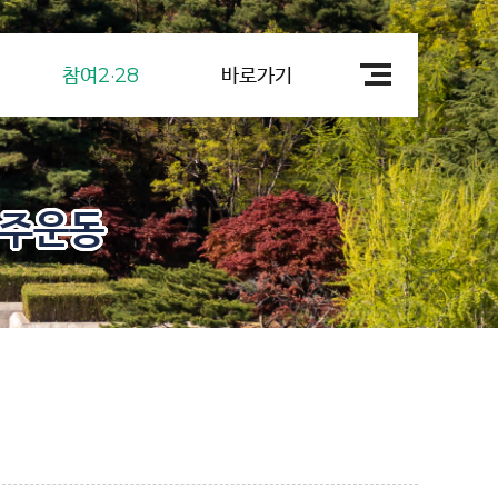
참여2·28
바로가기
민주운동