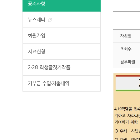
공지사항
뉴스레터
회원가입
작성일
조회수
자료신청
첨부파일
2·28 학생글짓기작품
기부금 수입·지출내역