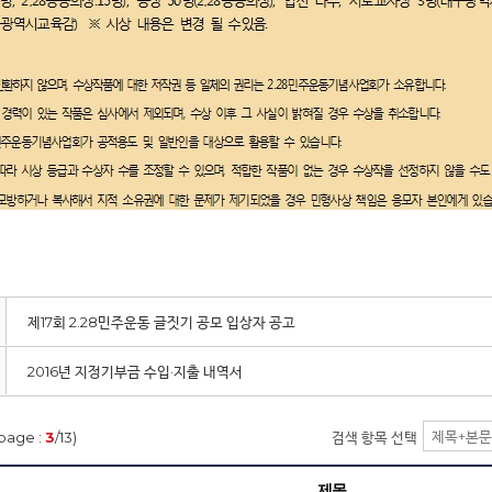
제17회 2.28민주운동 글짓기 공모 입상자 공고
2016년 지정기부금 수입·지출 내역서
page :
3
/13)
검색 항목 선택
제목