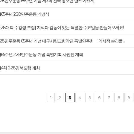
·28민주운동 65주년 기념 제3회 전국 청소년 댄스·가요제
65주년 2·28민주운동 기념식
2·28대학 수강생 모집] 지식과 감동이 있는 특별한 수요일을 만들어보세요!
2·28민주운동 65주년 기념 대구시립교향악단 특별연주회 「역사적 순간들」
65주년 2·28민주운동 기념 특별기획 사진전 개최
4차 2·28경북포럼 개최
1
2
3
4
5
6
7
8
9