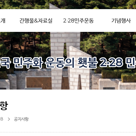
소개
간행물&자료실
2·28민주운동
기념행사
국 민주화 운동의 횃불 2·28 
항
28
공지사항