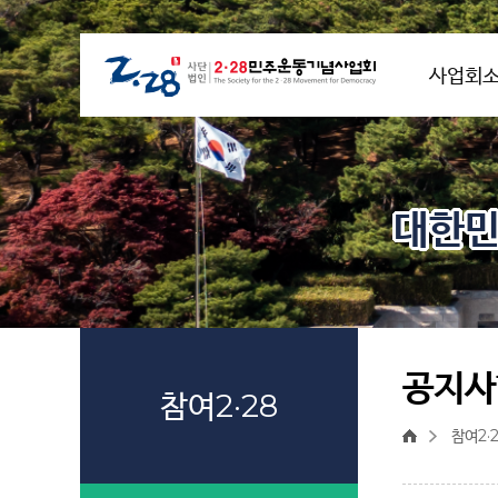
사업회
대한민
공지사
참여2·28
참여2·