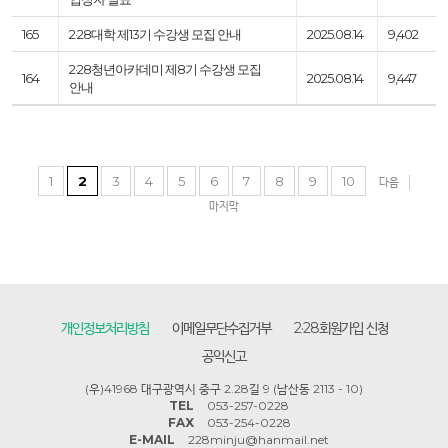
165
2·28대학 제13기 수강생 모집 안내
2025.08.14
9,402
2·28청년아카데미 제8기 수강생 모집
164
2025.08.14
9,447
안내
1
2
3
4
5
6
7
8
9
10
다음
마지막
개인정보처리방침
이메일무단수집거부
2·28회원가입 신청
공익신고
(우)41968 대구광역시 중구 2.28길 9 (남산동 2113 - 10)
TEL
053-257-0228
FAX
053-254-0228
E-MAIL
228minju@hanmail.net