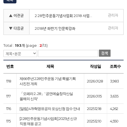
관리자
▲ 이전글
2·28 민주운동기념사업회 2018 사업결과 보고회
관리자
▼ 다음글
2018년 하반기 인문학강좌
Total :
193
개 (page :
2
/13)
검색
번호
제목
작성일
조회수
제66주년 2·28민주운동 기념 특별기획
178
2026.01.28
3,983
사진전 개최
「오페라 2․28」' 공연예술창작산실
177
2026.01.15
3,635
올해의 신작'
176
[알림] 4·19혁명유공자 포상신청 접수 안내
2025.12.18
4,262
[2·28민주운동기념사업회] 2025년 신규
175
2025.12.10
4,550
직원 채용 공고