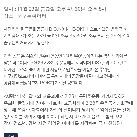
일시 : 11
월
23
일 금요일 오후
4
시
30
분
,
오후
8
시
장소 : 꿈꾸는씨어터
사단법인 한국문화공동체
B.O.K(
이하
BOK)
의 스토리텔링 음악극
<
시민삼대
>
가 오는
23
일 금요일 오후
4
시
30
분
,
오후
8
시 총
2
회에 걸쳐
꿈꾸는씨어터에서 열린다
.
이번 공연은
최초의 민주화 운동인
2.28
민주운동이 지니는 역사적 가치를
담은 작품이다
. 1960
년
2.28
민주운동에서 시작되어
1987
년과
2017
년으로
이어진 부조리
,
독재에 대한 저항으로 민주화를 이끌어 온 주역인
대구시민으로서의 이야기를 통해 시대의 공감을 이끌어내고 전세대의
공감대를 형성하고자
BOK
가 기획한 공연이다
.
<
시민삼대
>
는
학교의 교육과제로
2.28
대구민주운동 기념사업회가
주최한 글짓기에 참여하기로 한 고등학생이
2.28
민주운동기념회관에
방문해 열람한 자료에서 자신의 할머니가 당시의 주역이었음을 알게
된다
.
이를 아버지에게 이야기 하면서
3
대가 처음으로 함께 모여
각자 청소년
.
청년 시절 겪었던 이야기를 시작하며 극이 진행된다
.
목록