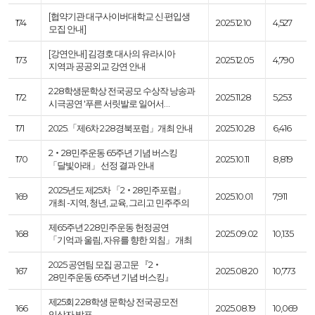
[협약기관 대구사이버대학교 신·편입생
174
2025.12.10
4,527
모집 안내]
[강연안내] 김경호 대사의 유라시아
173
2025.12.05
4,790
지역과 공공외교 강연 안내
2·28학생문학상 전국공모 수상작 낭송과
172
2025.11.28
5,253
시극공연 '푸른 서릿발로 일어서…
171
2025.「제6차 2·28경북포럼」개최 안내
2025.10.28
6,416
2‧28민주운동 65주년 기념 버스킹
170
2025.10.11
8,819
「달빛아래」 선정 결과 안내
2025년도 제25차 「2‧28민주포럼」
169
2025.10.01
7,911
개최 -지역, 청년, 교육, 그리고 민주주의
제65주년 2·28민주운동 헌정공연
168
2025.09.02
10,135
「기억과 울림, 자유를 향한 외침」 개최
2025 공연팀 모집 공고문 『2‧
167
2025.08.20
10,773
28민주운동 65주년 기념 버스킹』
제25회 2·28학생 문학상 전국공모전
166
2025.08.19
10,069
입상자 발표