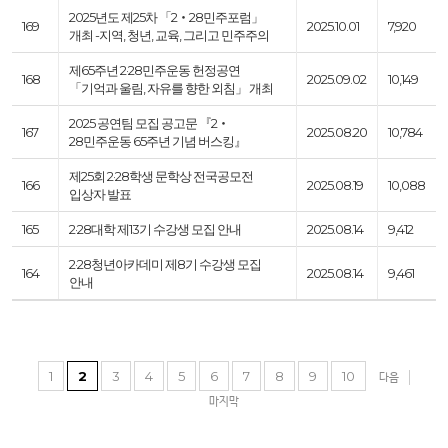
2025년도 제25차 「2‧28민주포럼」
169
2025.10.01
7,920
개최 -지역, 청년, 교육, 그리고 민주주의
제65주년 2·28민주운동 헌정공연
168
2025.09.02
10,149
「기억과 울림, 자유를 향한 외침」 개최
2025 공연팀 모집 공고문 『2‧
167
2025.08.20
10,784
28민주운동 65주년 기념 버스킹』
제25회 2·28학생 문학상 전국공모전
166
2025.08.19
10,088
입상자 발표
165
2·28대학 제13기 수강생 모집 안내
2025.08.14
9,412
2·28청년아카데미 제8기 수강생 모집
164
2025.08.14
9,461
안내
1
2
3
4
5
6
7
8
9
10
다음
마지막