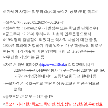
※자세한 사항은 첨부파일(20회 글짓기 공모안내) 참고※
○접수일자 : 2020.05.26(화)~06.26(금)
○접수방법 : E-mail접수 (개별접수 또는 학교별 단체접수)
○공모주제 : 2·28이 우리나라 최초의 민주운동으로서
4·19혁명의 출발점이 되었다는 역사적 사실에 대한 글 및
1960년 불의에 저항하기 위해 일어선 대구 학생들의 의로운
행동이 나의 생활에 미친 영향에 대한 글, 2·28민주운동
60주년을 기념하는 글 등
○
자료
:
인터넷 홈페이지
(
http://www.228.or.kr
),
각 학교에 비치된
2
·28
민주운동사
, 4·19
혁명통사
,
대구두류공원
2
·28
기념탑비문
,
대구
2
·28
기념공원 내 시비
,
고등학교 한국 근
․
현대사 등
○응모자격
:
전국 초등학교
4
학년 이상 중
·
고교 전 학년생
(
응모료
없음
)
○
응모부문
:
운문 또는 산문 중
1
편
○
응모자 기재사항
:
학교명
,
학년 반
,
성명
,
성별
,
생년월일
,
우편번호
,