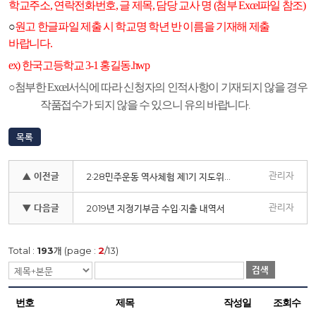
학교주소
,
연락전화번호
,
글 제목
,
담당 교사 명
(
첨부
Excel
파일 참조
)
○
원고 한글파일 제출 시 학교명 학년 반 이름을 기재해 제출
바랍니다
.
ex)
한국고등학교
3-1
홍길동
.hwp
○첨부한
Excel
서식에 따라 신청자의 인적사항이 기재되지 않을 경우
작품접수가 되지 않을 수 있으니 유의 바랍니다
.
목록
관리자
▲ 이전글
2·28민주운동 역사체험 제1기 지도위원 선정 명단
관리자
▼ 다음글
2019년 지정기부금 수입·지출 내역서
Total :
193
개 (page :
2
/13)
검색
번호
제목
작성일
조회수