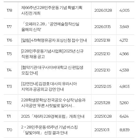
제66주년 2·28민주운동 기념 특별기획
178
2026.01.28
4,005
사진전 개최
「오페라 2․28」' 공연예술창작산실
177
2026.01.15
3,649
올해의 신작'
176
[알림] 4·19혁명유공자 포상신청 접수 안내
2025.12.18
4,272
[2·28민주운동기념사업회] 2025년 신규
175
2025.12.10
4,566
직원 채용 공고
[협약기관 대구사이버대학교 신·편입생
174
2025.12.10
4,538
모집 안내]
[강연안내] 김경호 대사의 유라시아
173
2025.12.05
4,803
지역과 공공외교 강연 안내
2·28학생문학상 전국공모 수상작 낭송과
172
2025.11.28
5,260
시극공연 '푸른 서릿발로 일어서…
171
2025.「제6차 2·28경북포럼」개최 안내
2025.10.28
6,424
2‧28민주운동 65주년 기념 버스킹
170
2025.10.11
8,839
「달빛아래」 선정 결과 안내