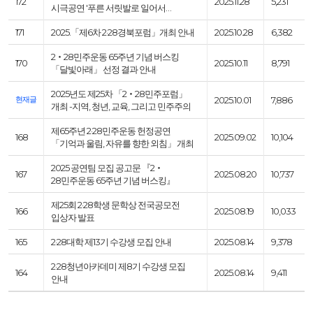
172
2025.11.28
5,231
시극공연 '푸른 서릿발로 일어서…
171
2025.「제6차 2·28경북포럼」개최 안내
2025.10.28
6,382
2‧28민주운동 65주년 기념 버스킹
170
2025.10.11
8,791
「달빛아래」 선정 결과 안내
2025년도 제25차 「2‧28민주포럼」
현재글
2025.10.01
7,886
개최 -지역, 청년, 교육, 그리고 민주주의
제65주년 2·28민주운동 헌정공연
168
2025.09.02
10,104
「기억과 울림, 자유를 향한 외침」 개최
2025 공연팀 모집 공고문 『2‧
167
2025.08.20
10,737
28민주운동 65주년 기념 버스킹』
제25회 2·28학생 문학상 전국공모전
166
2025.08.19
10,033
입상자 발표
165
2·28대학 제13기 수강생 모집 안내
2025.08.14
9,378
2·28청년아카데미 제8기 수강생 모집
164
2025.08.14
9,411
안내