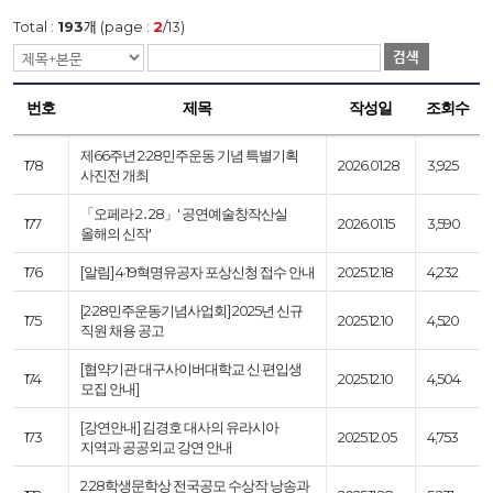
Total :
193
개 (page :
2
/13)
검색
번호
제목
작성일
조회수
제66주년 2·28민주운동 기념 특별기획
178
2026.01.28
3,925
사진전 개최
「오페라 2․28」' 공연예술창작산실
177
2026.01.15
3,590
올해의 신작'
176
[알림] 4·19혁명유공자 포상신청 접수 안내
2025.12.18
4,232
[2·28민주운동기념사업회] 2025년 신규
175
2025.12.10
4,520
직원 채용 공고
[협약기관 대구사이버대학교 신·편입생
174
2025.12.10
4,504
모집 안내]
[강연안내] 김경호 대사의 유라시아
173
2025.12.05
4,753
지역과 공공외교 강연 안내
2·28학생문학상 전국공모 수상작 낭송과