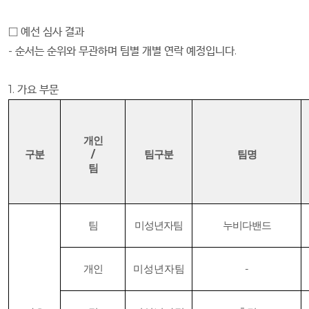
□
예선 심사 결과
-
순서는 순위와 무관하며 팀별 개별 연락 예정입니다
.
1.
가요 부문
개인
구분
/
팀구분
팀명
팀
팀
미성년자팀
누비다밴드
개인
미성년자팀
-