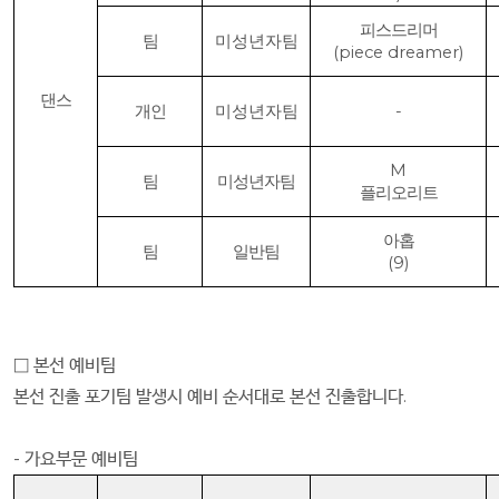
피스드리머
팀
미성년자팀
(piece dreamer)
댄스
개인
미성년자팀
-
M
팀
미성년자팀
플리오리트
아홉
팀
일반팀
(9)
□
본선 예비팀
본선 진출 포기팀 발생시 예비 순서대로 본선 진출합니다
.
-
가요부문 예비팀