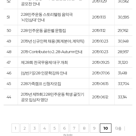
52
2019.11.29
30,562
공모전 안내
2·28민주운동 스토리텔링 음악극
51
2019.11.13
30,595
'시민삼대' 안내
50
2·28 민주운동 골든벨 문항집
2019.11.12
29,762
49
2019년 신규인력 채용 (회계분야, 계약직)
2019.10.23
30,148
48
2019 Contribute to 2․28-Autumn안내
2019.10.23
28,957
47
제 28회 전국무용제 대구 개최
2019.09.25
31,320
46
(상반기)2·28 인문학강좌 안내
2019.07.06
31,418
45
2·28가족캠프 신청자모집
2019.06.15
33,704
2019년 제19회 2·28민주운동 학생 글짓기
44
2019.06.12
33,114
공모 입상자 명단
1
2
3
4
5
6
7
8
9
10
다음
마지막