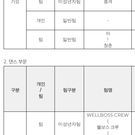
가요
팀
미성년자팀
충격
개인
일반팀
-
아
팀
일반팀
!
청춘
2.
댄스 부문
개인
구분
/
팀구분
팀명
팀
WELLBOSS CREW
(
팀
미성년자팀
웰보스 크루
)