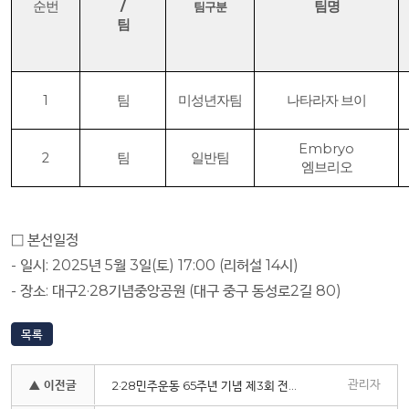
순번
/
팀명
팀구분
팀
1
팀
미성년자팀
나타라자 브이
Embryo
2
팀
일반팀
엠브리오
□
본선일정
-
일시
: 2025
년
5
월
3
일
(
토
) 17:00 (
리허설
14
시
)
-
장소
:
대구
2·28
기념중앙공원
(
대구 중구 동성로
2
길
80)
목록
관리자
▲ 이전글
2·28민주운동 65주년 기념 제3회 전국 청소년 댄스·가요제 최종 결과