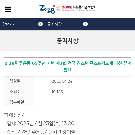
참여2·28
공지사항
공지사항
2·28민주운동 65주년 기념 제3회 전국 청소년 댄스&가요제 예선 결과
발표
작성일
2025.04.24.
조회수
10,103
첨부파일
□
예선심사
-
일시
: 2025
년
4
월
23
일
(
수
) 13:00
-
장소
: 2·28
민주운동기념회관 강의실