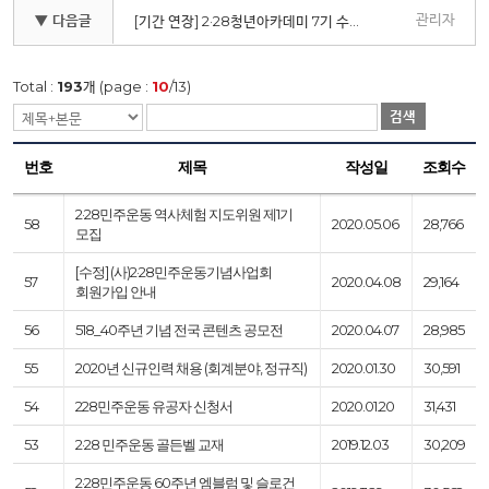
관리자
▼ 다음글
[기간 연장] 2·28청년아카데미 7기 수강생 모집 안내 ~4/11
Total :
193
개 (page :
10
/13)
검색
번호
제목
작성일
조회수
2·28민주운동 역사체험 지도위원 제1기
58
2020.05.06
28,766
모집
[수정] (사)2·28민주운동기념사업회
57
2020.04.08
29,164
회원가입 안내
56
518_40주년 기념 전국 콘텐츠 공모전
2020.04.07
28,985
55
2020년 신규인력 채용 (회계분야, 정규직)
2020.01.30
30,591
54
228민주운동 유공자 신청서
2020.01.20
31,431
53
2·28 민주운동 골든벨 교재
2019.12.03
30,209
2·28민주운동 60주년 엠블럼 및 슬로건