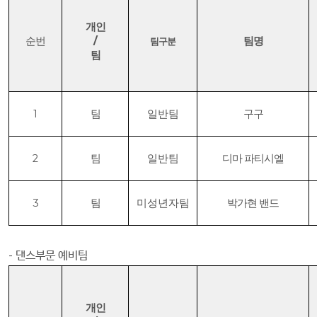
개인
순번
/
팀명
팀구분
팀
1
팀
일반팀
구구
2
팀
일반팀
디마 파티시엘
3
팀
미성년자팀
박가현 밴드
-
댄스부문 예비팀
개인