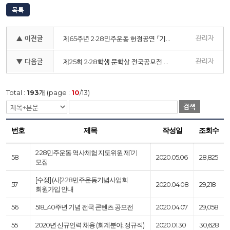
목록
관리자
▲ 이전글
제65주년 2·28민주운동 헌정공연 「기억과 울림, 자유를 향한 외침」 개최
관리자
▼ 다음글
제25회 2·28학생 문학상 전국공모전 입상자 발표
Total :
193
개 (page :
10
/13)
검색
번호
제목
작성일
조회수
2·28민주운동 역사체험 지도위원 제1기
58
2020.05.06
28,825
모집
[수정] (사)2·28민주운동기념사업회
57
2020.04.08
29,218
회원가입 안내
56
518_40주년 기념 전국 콘텐츠 공모전
2020.04.07
29,058
55
2020년 신규인력 채용 (회계분야, 정규직)
2020.01.30
30,628