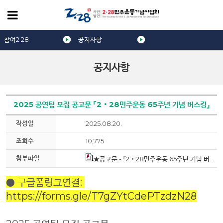
참여2·28
공지사항
공지사항
2025 공연팀 모집 공고문 『2‧28민주운동 65주년 기념 버스킹』
작성일
2025.08.20.
조회수
10,775
첨부파일
★공고문 - 『2‧28민주운동 65주년 기념 버스킹 – 달빛아래』_250912.hwp
● 구글폼링크연결:
https://forms.gle/T7gZYtCdePTzdzN28