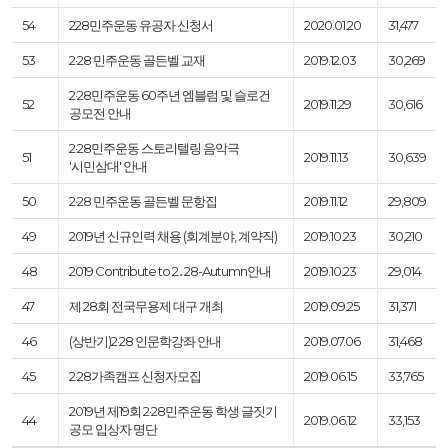
54
228민주운동 유공자 신청서
2020.01.20
31,477
53
2·28 민주운동 골든벨 교재
2019.12.03
30,269
2·28민주운동 60주년 엠블럼 및 슬로건
52
2019.11.29
30,616
공모전 안내
2·28민주운동 스토리텔링 음악극
51
2019.11.13
30,639
'시민삼대' 안내
50
2·28 민주운동 골든벨 문항집
2019.11.12
29,809
49
2019년 신규인력 채용 (회계분야, 계약직)
2019.10.23
30,210
48
2019 Contribute to 2․28-Autumn안내
2019.10.23
29,014
47
제 28회 전국무용제 대구 개최
2019.09.25
31,371
46
(상반기)2·28 인문학강좌 안내
2019.07.06
31,468
45
2·28가족캠프 신청자모집
2019.06.15
33,765
2019년 제19회 2·28민주운동 학생 글짓기
44
2019.06.12
33,153
공모 입상자 명단