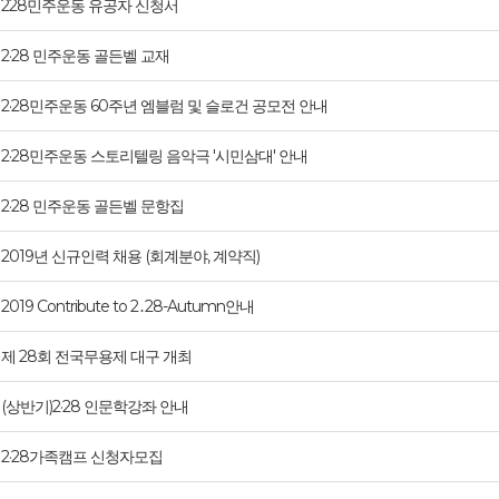
228민주운동 유공자 신청서
2·28 민주운동 골든벨 교재
2·28민주운동 60주년 엠블럼 및 슬로건 공모전 안내
2·28민주운동 스토리텔링 음악극 '시민삼대' 안내
2·28 민주운동 골든벨 문항집
2019년 신규인력 채용 (회계분야, 계약직)
2019 Contribute to 2․28-Autumn안내
제 28회 전국무용제 대구 개최
(상반기)2·28 인문학강좌 안내
2·28가족캠프 신청자모집