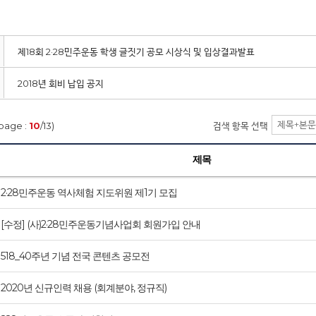
제18회 2·28민주운동 학생 글짓기 공모 시상식 및 입상결과발표
2018년 회비 납입 공지
page :
10
/13)
검색 항목 선택
제목
2·28민주운동 역사체험 지도위원 제1기 모집
[수정] (사)2·28민주운동기념사업회 회원가입 안내
518_40주년 기념 전국 콘텐츠 공모전
2020년 신규인력 채용 (회계분야, 정규직)