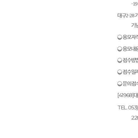
·
1
대구
2·28
기
❍
응모자
❍
응모내
❍
접수방
❍
접수일
❍
문의
·
접
[41968]
대
TEL. 053)
22