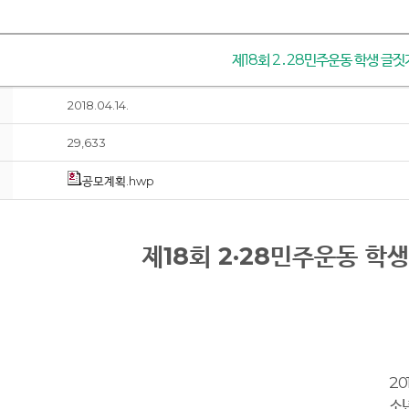
제18회 2․28민주운동 학생 글짓
2018.04.14.
29,633
공모계획.hwp
제
18
회
2·28
민주운동 학생
20
소