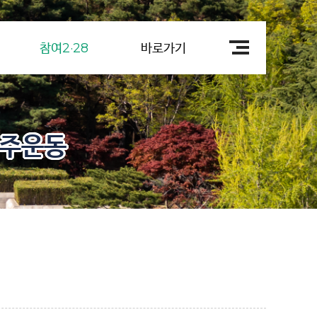
참여2·28
바로가기
민주운동