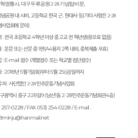
9
혁명통사
,
대구두류공원
2·28
기념탑비문
,
기념공원 내 시비
,
고등학교 한국 근
․
현대사 등
(
기타 사항은
2·28
념사업회에 문의
)
격
:
전국 초등학교
4
학년 이상 중
·
고교 전 학년생
(
응모료 없음
)
용
:
운문 또는 산문 중
1
편
(A4
용지
2
쪽 내외
,
중복제출 무효
)
법
: E-mail
접수
(
개별접수 또는 학교별 집단접수
)
자
: 2018
년
5
월
1
일
(
화
)
부터
5
월
25(
금
)
일까지
수처
:
사단법인
민주운동기념사업회
2·28
구광역시 중구
2·28
길
9 (
남산
1
동
2
28
민주운동기념회관
4
층
)
·
 257-0228 / FAX. 053) 254-0228 / E-mail .
8minju@hanmail.net