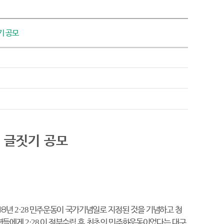
기 공모
 글짓기 공모
18
년
민주운동이 국가기념일로 지정된 것을 기념하고 청
2·28
년들에게
이 정부수립 후 최초의 민주화운동이었다는 대구
2·28