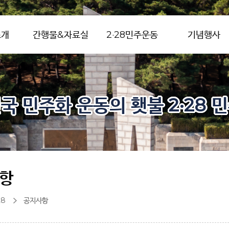
소개
간행물&자료실
2·28민주운동
기념행사
국 민주화 운동의 횃불 2·28 
항
28
공지사항