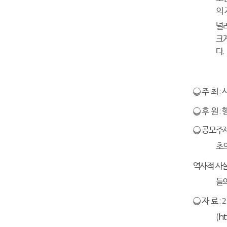
의
널
크
다
.
❍
주 최
:
❍
후 원
:
❍
공모주
초
역사적 사
들의
❍
자
료
:
2
(
ht