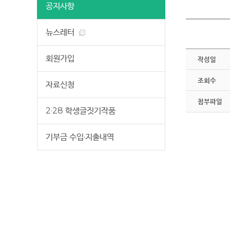
공지사항
뉴스레터
회원가입
작성일
조회수
자료신청
첨부파일
2·28 학생글짓기작품
기부금 수입·지출내역