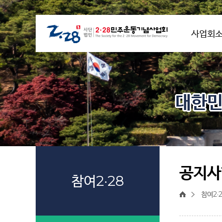
사업회
대한민
공지사
참여2·28
참여2·