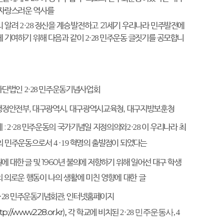
 자랑스러운 역사를
리 알려
정신을 계승
·
발전하고
21
세기 우리나라 민주발전에
2·28
게 기여하기 위해 다음과 같이
민주운동 글짓기를 공모합니
2·28
사단법인
민주운동기념사업회
2·28
행정안전부
,
대구광역시
,
대구광역시교육청
,
대구지방보훈청
제
:
민주운동의 국가기념일 지정의의와
이 우리나라 최
2·28
2·28
의 민주운동으로서
혁명의
출발점이 되었다는
4
·
19
실에 대한
글 및
1960
년 불의에 저항하기 위해 일어선 대구 학생
 의
로운 행동이 나의 생활에 미친 영향에 대한 글
민주운동기념회관, 인터넷홈페이지
·28
tp://www.228.or.kr
)
,
각 학교에 비치된
2·2
8
민주운동사
,
4