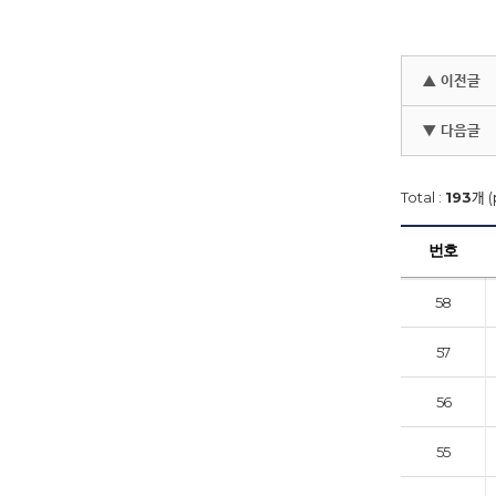
▲ 이전글
▼ 다음글
Total :
193
개 (
번호
58
57
56
55